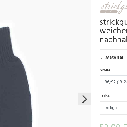
strickg
weiche
nachha
Material:
Größe
Farbe