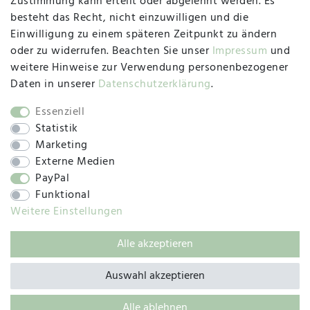
Zustimmung kann erteilt oder abgelehnt werden. Es
besteht das Recht, nicht einzuwilligen und die
Montag, Dienstag, Donnerstag, Freitag
Einwilligung zu einem späteren Zeitpunkt zu ändern
09:00 Uhr bis 13:00 Uhr
oder zu widerrufen. Beachten Sie unser
Impressum
und
Mittwoch
weitere Hinweise zur Verwendung personenbezogener
09:00 Uhr bis 12:00 Uhr
Daten in unserer
Daten­schutz­erklärung
.
Essenziell
Statistik
SOCIAL
Marketing
Externe Medien
PayPal
Funktional
Weitere Einstellungen
Alle akzeptieren
© 2019 – 2025 SILC GmbH
Auswahl akzeptieren
Alle ablehnen