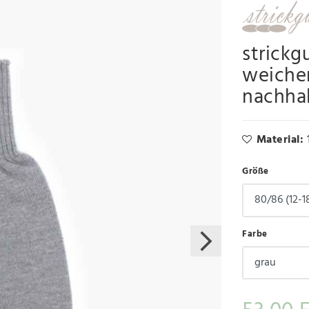
strickg
weiche
nachha
Material:
Größe
Farbe