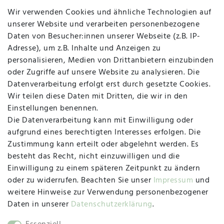
Wir verwenden Cookies und ähnliche Technologien auf
Widerruf
unserer Website und verarbeiten personenbezogene
Daten von Besucher:innen unserer Webseite (z.B. IP-
Adresse), um z.B. Inhalte und Anzeigen zu
personalisieren, Medien von Drittanbietern einzubinden
Vertrag widerrufen
Kontakt
oder Zugriffe auf unsere Website zu analysieren. Die
Datenverarbeitung erfolgt erst durch gesetzte Cookies.
Wir teilen diese Daten mit Dritten, die wir in den
MAPALI VOR ORT
Einstellungen benennen.
Die Datenverarbeitung kann mit Einwilligung oder
Herzogstraße 10
aufgrund eines berechtigten Interesses erfolgen. Die
47533 Kleve
Zustimmung kann erteilt oder abgelehnt werden. Es
besteht das Recht, nicht einzuwilligen und die
Montag, Dienstag, Donnerstag, Freitag
Einwilligung zu einem späteren Zeitpunkt zu ändern
09:00 Uhr bis 13:00 Uhr
oder zu widerrufen. Beachten Sie unser
Impressum
und
weitere Hinweise zur Verwendung personenbezogener
Mittwoch
Daten in unserer
Daten­schutz­erklärung
.
09:00 Uhr bis 12:00 Uhr