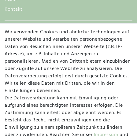
Kontakt
Wir verwenden Cookies und ähnliche Technologien auf
Widerruf
unserer Website und verarbeiten personenbezogene
Daten von Besucher:innen unserer Webseite (z.B. IP-
Adresse), um z.B. Inhalte und Anzeigen zu
personalisieren, Medien von Drittanbietern einzubinden
Vertrag widerrufen
Kontakt
oder Zugriffe auf unsere Website zu analysieren. Die
Datenverarbeitung erfolgt erst durch gesetzte Cookies.
MAPALI VOR ORT
Wir teilen diese Daten mit Dritten, die wir in den
Einstellungen benennen.
Die Datenverarbeitung kann mit Einwilligung oder
Herzogstraße 10
aufgrund eines berechtigten Interesses erfolgen. Die
47533 Kleve
Zustimmung kann erteilt oder abgelehnt werden. Es
besteht das Recht, nicht einzuwilligen und die
Montag, Dienstag, Donnerstag, Freitag
Einwilligung zu einem späteren Zeitpunkt zu ändern
09:00 Uhr bis 13:00 Uhr
oder zu widerrufen. Beachten Sie unser
Impressum
und