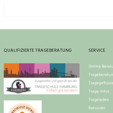
QUALIFIZIERTE TRAGEBERATUNG
SERVICE
Online Berat
Trageberatu
Tragegeflüst
Trage-Infos
Trageladen
Retouren