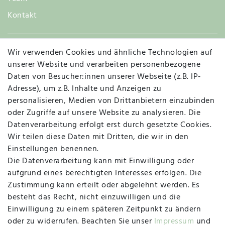
Kontakt
Wir verwenden Cookies und ähnliche Technologien auf
Widerruf
unserer Website und verarbeiten personenbezogene
Daten von Besucher:innen unserer Webseite (z.B. IP-
Adresse), um z.B. Inhalte und Anzeigen zu
personalisieren, Medien von Drittanbietern einzubinden
Vertrag widerrufen
Kontakt
oder Zugriffe auf unsere Website zu analysieren. Die
Datenverarbeitung erfolgt erst durch gesetzte Cookies.
MAPALI VOR ORT
Wir teilen diese Daten mit Dritten, die wir in den
Einstellungen benennen.
Die Datenverarbeitung kann mit Einwilligung oder
Herzogstraße 10
aufgrund eines berechtigten Interesses erfolgen. Die
47533 Kleve
Zustimmung kann erteilt oder abgelehnt werden. Es
besteht das Recht, nicht einzuwilligen und die
Montag, Dienstag, Donnerstag, Freitag
Einwilligung zu einem späteren Zeitpunkt zu ändern
09:00 Uhr bis 13:00 Uhr
oder zu widerrufen. Beachten Sie unser
Impressum
und