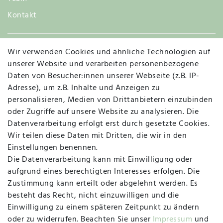
Kontakt
Wir verwenden Cookies und ähnliche Technologien auf
Widerruf
unserer Website und verarbeiten personenbezogene
Daten von Besucher:innen unserer Webseite (z.B. IP-
Adresse), um z.B. Inhalte und Anzeigen zu
personalisieren, Medien von Drittanbietern einzubinden
Vertrag widerrufen
Kontakt
oder Zugriffe auf unsere Website zu analysieren. Die
Datenverarbeitung erfolgt erst durch gesetzte Cookies.
MAPALI VOR ORT
Wir teilen diese Daten mit Dritten, die wir in den
Einstellungen benennen.
Die Datenverarbeitung kann mit Einwilligung oder
Herzogstraße 10
aufgrund eines berechtigten Interesses erfolgen. Die
47533 Kleve
Zustimmung kann erteilt oder abgelehnt werden. Es
besteht das Recht, nicht einzuwilligen und die
Montag, Dienstag, Donnerstag, Freitag
Einwilligung zu einem späteren Zeitpunkt zu ändern
09:00 Uhr bis 13:00 Uhr
oder zu widerrufen. Beachten Sie unser
Impressum
und