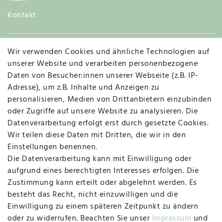
Kontakt
Wir verwenden Cookies und ähnliche Technologien auf
Widerruf
unserer Website und verarbeiten personenbezogene
Daten von Besucher:innen unserer Webseite (z.B. IP-
Adresse), um z.B. Inhalte und Anzeigen zu
personalisieren, Medien von Drittanbietern einzubinden
Vertrag widerrufen
Kontakt
oder Zugriffe auf unsere Website zu analysieren. Die
Datenverarbeitung erfolgt erst durch gesetzte Cookies.
MAPALI VOR ORT
Wir teilen diese Daten mit Dritten, die wir in den
Einstellungen benennen.
Die Datenverarbeitung kann mit Einwilligung oder
Herzogstraße 10
aufgrund eines berechtigten Interesses erfolgen. Die
47533 Kleve
Zustimmung kann erteilt oder abgelehnt werden. Es
besteht das Recht, nicht einzuwilligen und die
Montag, Dienstag, Donnerstag, Freitag
Einwilligung zu einem späteren Zeitpunkt zu ändern
09:00 Uhr bis 13:00 Uhr
oder zu widerrufen. Beachten Sie unser
Impressum
und