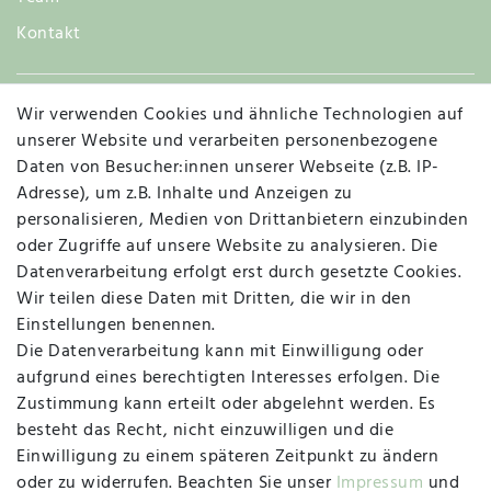
Kontakt
Wir verwenden Cookies und ähnliche Technologien auf
Widerruf
unserer Website und verarbeiten personenbezogene
Daten von Besucher:innen unserer Webseite (z.B. IP-
Adresse), um z.B. Inhalte und Anzeigen zu
personalisieren, Medien von Drittanbietern einzubinden
Vertrag widerrufen
Kontakt
oder Zugriffe auf unsere Website zu analysieren. Die
Datenverarbeitung erfolgt erst durch gesetzte Cookies.
MAPALI VOR ORT
Wir teilen diese Daten mit Dritten, die wir in den
Einstellungen benennen.
Die Datenverarbeitung kann mit Einwilligung oder
Herzogstraße 10
aufgrund eines berechtigten Interesses erfolgen. Die
47533 Kleve
Zustimmung kann erteilt oder abgelehnt werden. Es
besteht das Recht, nicht einzuwilligen und die
Montag, Dienstag, Donnerstag, Freitag
Einwilligung zu einem späteren Zeitpunkt zu ändern
09:00 Uhr bis 13:00 Uhr
oder zu widerrufen. Beachten Sie unser
Impressum
und