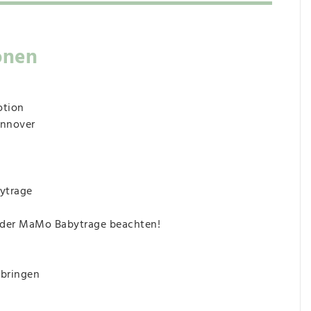
onen
otion
annover
ytrage
g der MaMo Babytrage beachten!
nbringen