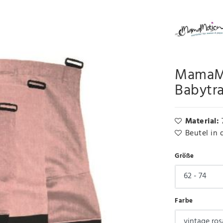
MamaMo
Babytr
Material:
Beutel in
Größe
Farbe