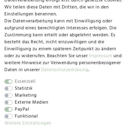
Datenverarbeitung erfolgt erst durch gesetzte Cookies.
MAPALI VOR ORT
Wir teilen diese Daten mit Dritten, die wir in den
Einstellungen benennen.
Die Datenverarbeitung kann mit Einwilligung oder
Herzogstraße 10
aufgrund eines berechtigten Interesses erfolgen. Die
47533 Kleve
Zustimmung kann erteilt oder abgelehnt werden. Es
besteht das Recht, nicht einzuwilligen und die
Montag, Dienstag, Donnerstag, Freitag
Einwilligung zu einem späteren Zeitpunkt zu ändern
09:00 Uhr bis 13:00 Uhr
oder zu widerrufen. Beachten Sie unser
Impressum
und
Mittwoch
weitere Hinweise zur Verwendung personenbezogener
09:00 Uhr bis 12:00 Uhr
Daten in unserer
Daten­schutz­erklärung
.
Essenziell
Statistik
SOCIAL
Marketing
Externe Medien
PayPal
Funktional
Weitere Einstellungen