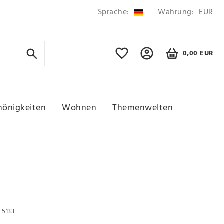
Sprache:
Währung:
EUR
0,00 EUR
hönigkeiten
Wohnen
Themenwelten
r
5133