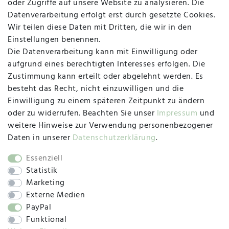
oder Zugriffe auf unsere Website zu analysieren. Die
Datenverarbeitung erfolgt erst durch gesetzte Cookies.
MAPALI VOR ORT
Wir teilen diese Daten mit Dritten, die wir in den
Einstellungen benennen.
Die Datenverarbeitung kann mit Einwilligung oder
Herzogstraße 10
aufgrund eines berechtigten Interesses erfolgen. Die
47533 Kleve
Zustimmung kann erteilt oder abgelehnt werden. Es
besteht das Recht, nicht einzuwilligen und die
Montag, Dienstag, Donnerstag, Freitag
Einwilligung zu einem späteren Zeitpunkt zu ändern
09:00 Uhr bis 13:00 Uhr
oder zu widerrufen. Beachten Sie unser
Impressum
und
Mittwoch
weitere Hinweise zur Verwendung personenbezogener
09:00 Uhr bis 12:00 Uhr
Daten in unserer
Daten­schutz­erklärung
.
Essenziell
Statistik
SOCIAL
Marketing
Externe Medien
PayPal
Funktional