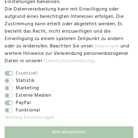
Einstellungen benennen.
Die Datenverarbeitung kann mit Einwilligung oder
Herzogstraße 10
aufgrund eines berechtigten Interesses erfolgen. Die
47533 Kleve
Zustimmung kann erteilt oder abgelehnt werden. Es
besteht das Recht, nicht einzuwilligen und die
Montag, Dienstag, Donnerstag, Freitag
Einwilligung zu einem späteren Zeitpunkt zu ändern
09:00 Uhr bis 13:00 Uhr
oder zu widerrufen. Beachten Sie unser
Impressum
und
Mittwoch
weitere Hinweise zur Verwendung personenbezogener
09:00 Uhr bis 12:00 Uhr
Daten in unserer
Daten­schutz­erklärung
.
Essenziell
Statistik
SOCIAL
Marketing
Externe Medien
PayPal
Funktional
Weitere Einstellungen
Alle akzeptieren