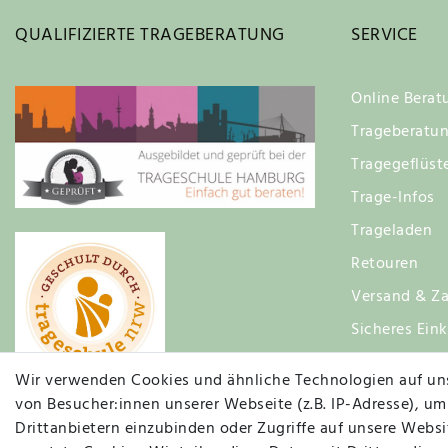
QUALIFIZIERTE TRAGEBERATUNG
SERVICE
Online Berat
Trageberatu
Tragegeflüst
Trage-Infos
Trageladen
Retouren
Versand & Za
Sicheres Ein
Zufriedenhei
Wir verwenden Cookies und ähnliche Technologien auf un
von Besucher:innen unserer Webseite (z.B. IP-Adresse), um
Drittanbietern einzubinden oder Zugriffe auf unsere Websit