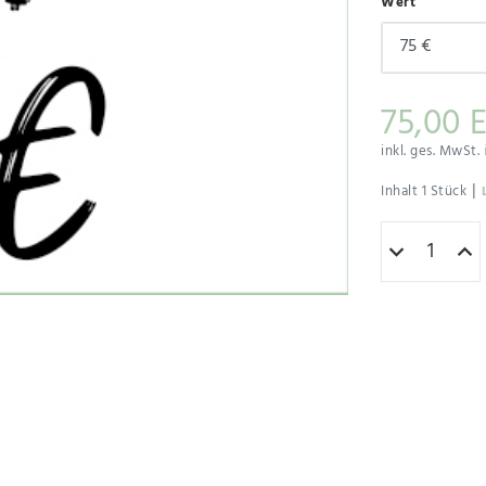
Wert
75,00 
inkl. ges. MwSt.
|
Inhalt
1
Stück