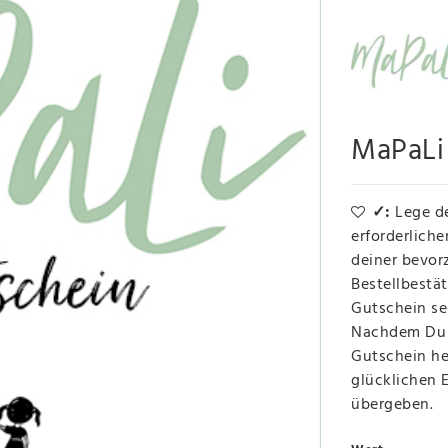
MaPaLi 
✓:
Lege d
erforderlich
deiner bevor
Bestellbestä
Gutschein se
Nachdem Du d
Gutschein he
glücklichen 
übergeben.