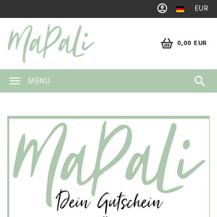
EUR
0,00 EUR
MENÜ