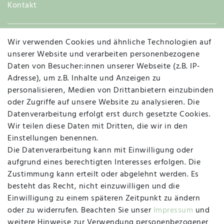
Kontakt
Wir verwenden Cookies und ähnliche Technologien auf
Widerruf
unserer Website und verarbeiten personenbezogene
Daten von Besucher:innen unserer Webseite (z.B. IP-
Adresse), um z.B. Inhalte und Anzeigen zu
personalisieren, Medien von Drittanbietern einzubinden
Vertrag widerrufen
Kontakt
oder Zugriffe auf unsere Website zu analysieren. Die
Datenverarbeitung erfolgt erst durch gesetzte Cookies.
MAPALI VOR ORT
Wir teilen diese Daten mit Dritten, die wir in den
Einstellungen benennen.
Die Datenverarbeitung kann mit Einwilligung oder
Herzogstraße 10
aufgrund eines berechtigten Interesses erfolgen. Die
47533 Kleve
Zustimmung kann erteilt oder abgelehnt werden. Es
besteht das Recht, nicht einzuwilligen und die
Montag, Dienstag, Donnerstag, Freitag
Einwilligung zu einem späteren Zeitpunkt zu ändern
09:00 Uhr bis 13:00 Uhr
oder zu widerrufen. Beachten Sie unser
Impressum
und
Mittwoch
weitere Hinweise zur Verwendung personenbezogener