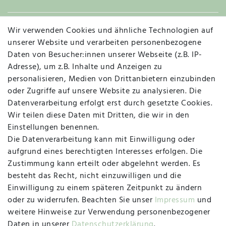
Wir verwenden Cookies und ähnliche Technologien auf
Widerruf
unserer Website und verarbeiten personenbezogene
Daten von Besucher:innen unserer Webseite (z.B. IP-
Adresse), um z.B. Inhalte und Anzeigen zu
personalisieren, Medien von Drittanbietern einzubinden
Vertrag widerrufen
Kontakt
oder Zugriffe auf unsere Website zu analysieren. Die
Datenverarbeitung erfolgt erst durch gesetzte Cookies.
MAPALI VOR ORT
Wir teilen diese Daten mit Dritten, die wir in den
Einstellungen benennen.
Die Datenverarbeitung kann mit Einwilligung oder
Herzogstraße 10
aufgrund eines berechtigten Interesses erfolgen. Die
47533 Kleve
Zustimmung kann erteilt oder abgelehnt werden. Es
besteht das Recht, nicht einzuwilligen und die
Montag, Dienstag, Donnerstag, Freitag
Einwilligung zu einem späteren Zeitpunkt zu ändern
09:00 Uhr bis 13:00 Uhr
oder zu widerrufen. Beachten Sie unser
Impressum
und
Mittwoch
weitere Hinweise zur Verwendung personenbezogener
09:00 Uhr bis 12:00 Uhr
Daten in unserer
Daten­schutz­erklärung
.