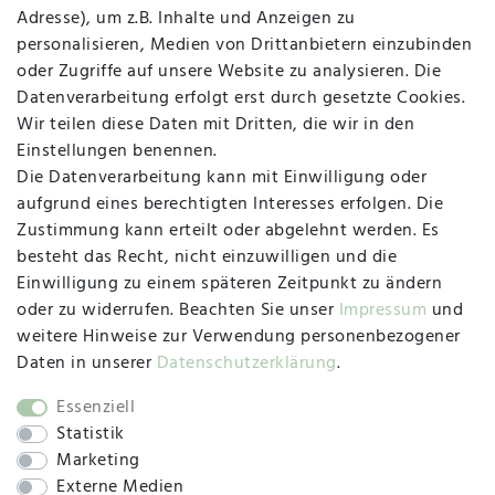
Adresse), um z.B. Inhalte und Anzeigen zu
personalisieren, Medien von Drittanbietern einzubinden
Vertrag widerrufen
Kontakt
oder Zugriffe auf unsere Website zu analysieren. Die
Datenverarbeitung erfolgt erst durch gesetzte Cookies.
MAPALI VOR ORT
Wir teilen diese Daten mit Dritten, die wir in den
Einstellungen benennen.
Die Datenverarbeitung kann mit Einwilligung oder
Herzogstraße 10
aufgrund eines berechtigten Interesses erfolgen. Die
47533 Kleve
Zustimmung kann erteilt oder abgelehnt werden. Es
besteht das Recht, nicht einzuwilligen und die
Montag, Dienstag, Donnerstag, Freitag
Einwilligung zu einem späteren Zeitpunkt zu ändern
09:00 Uhr bis 13:00 Uhr
oder zu widerrufen. Beachten Sie unser
Impressum
und
Mittwoch
weitere Hinweise zur Verwendung personenbezogener
09:00 Uhr bis 12:00 Uhr
Daten in unserer
Daten­schutz­erklärung
.
Essenziell
Statistik
SOCIAL
Marketing
Externe Medien