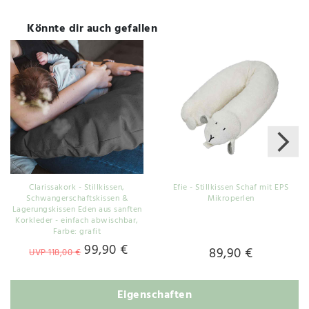
Könnte dir auch gefallen
Clarissakork - Stillkissen,
Efie - Stillkissen Schaf mit EPS
Schwangerschaftskissen &
Mikroperlen
Lagerungskissen Eden aus sanften
Korkleder - einfach abwischbar
,
Farbe: grafit
99,90 €
89,90 €
UVP 118,00 €
Eigenschaften