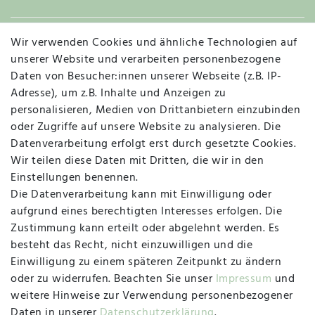
Wir verwenden Cookies und ähnliche Technologien auf
Widerruf
unserer Website und verarbeiten personenbezogene
Daten von Besucher:innen unserer Webseite (z.B. IP-
Adresse), um z.B. Inhalte und Anzeigen zu
personalisieren, Medien von Drittanbietern einzubinden
Vertrag widerrufen
Kontakt
oder Zugriffe auf unsere Website zu analysieren. Die
Datenverarbeitung erfolgt erst durch gesetzte Cookies.
MAPALI VOR ORT
Wir teilen diese Daten mit Dritten, die wir in den
Einstellungen benennen.
Die Datenverarbeitung kann mit Einwilligung oder
Herzogstraße 10
aufgrund eines berechtigten Interesses erfolgen. Die
47533 Kleve
Zustimmung kann erteilt oder abgelehnt werden. Es
besteht das Recht, nicht einzuwilligen und die
Montag, Dienstag, Donnerstag, Freitag
Einwilligung zu einem späteren Zeitpunkt zu ändern
09:00 Uhr bis 13:00 Uhr
oder zu widerrufen. Beachten Sie unser
Impressum
und
Mittwoch
weitere Hinweise zur Verwendung personenbezogener
09:00 Uhr bis 12:00 Uhr
Daten in unserer
Daten­schutz­erklärung
.