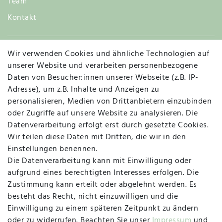
Team
Kontakt
Wir verwenden Cookies und ähnliche Technologien auf
Widerruf
unserer Website und verarbeiten personenbezogene
Daten von Besucher:innen unserer Webseite (z.B. IP-
Adresse), um z.B. Inhalte und Anzeigen zu
personalisieren, Medien von Drittanbietern einzubinden
Vertrag widerrufen
Kontakt
oder Zugriffe auf unsere Website zu analysieren. Die
Datenverarbeitung erfolgt erst durch gesetzte Cookies.
MAPALI VOR ORT
Wir teilen diese Daten mit Dritten, die wir in den
Einstellungen benennen.
Die Datenverarbeitung kann mit Einwilligung oder
Herzogstraße 10
aufgrund eines berechtigten Interesses erfolgen. Die
47533 Kleve
Zustimmung kann erteilt oder abgelehnt werden. Es
besteht das Recht, nicht einzuwilligen und die
Montag, Dienstag, Donnerstag, Freitag
Einwilligung zu einem späteren Zeitpunkt zu ändern
09:00 Uhr bis 13:00 Uhr
oder zu widerrufen. Beachten Sie unser
Impressum
und