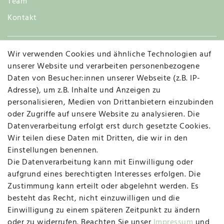
Team
Kontakt
Wir verwenden Cookies und ähnliche Technologien auf
Widerruf
unserer Website und verarbeiten personenbezogene
Daten von Besucher:innen unserer Webseite (z.B. IP-
Adresse), um z.B. Inhalte und Anzeigen zu
personalisieren, Medien von Drittanbietern einzubinden
Vertrag widerrufen
Kontakt
oder Zugriffe auf unsere Website zu analysieren. Die
Datenverarbeitung erfolgt erst durch gesetzte Cookies.
MAPALI VOR ORT
Wir teilen diese Daten mit Dritten, die wir in den
Einstellungen benennen.
Die Datenverarbeitung kann mit Einwilligung oder
Herzogstraße 10
aufgrund eines berechtigten Interesses erfolgen. Die
47533 Kleve
Zustimmung kann erteilt oder abgelehnt werden. Es
besteht das Recht, nicht einzuwilligen und die
Montag, Dienstag, Donnerstag, Freitag
Einwilligung zu einem späteren Zeitpunkt zu ändern
09:00 Uhr bis 13:00 Uhr
oder zu widerrufen. Beachten Sie unser
Impressum
und