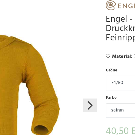
Engel -
Druckkn
Feinrip
Material:
Größe
Farbe
40,50 