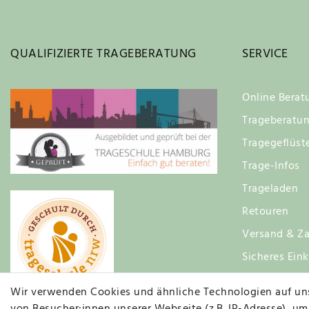
QUALIFIZIERTE TRAGEBERATUNG
SERVICE
Online Berat
Trageberatu
Tragegeflüst
Trage-Infos
Trageladen
Retouren
Versand & Za
Sicheres Ein
Zufriedenhei
Wir verwenden Cookies und ähnliche Technologien auf un