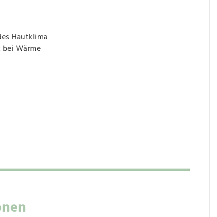
des Hautklima
t bei Wärme
onen