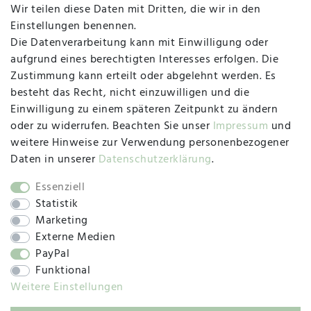
MAPALI VOR ORT
Wir teilen diese Daten mit Dritten, die wir in den
Einstellungen benennen.
Die Datenverarbeitung kann mit Einwilligung oder
Herzogstraße 10
aufgrund eines berechtigten Interesses erfolgen. Die
47533 Kleve
Zustimmung kann erteilt oder abgelehnt werden. Es
besteht das Recht, nicht einzuwilligen und die
Montag, Dienstag, Donnerstag, Freitag
Einwilligung zu einem späteren Zeitpunkt zu ändern
09:00 Uhr bis 13:00 Uhr
oder zu widerrufen. Beachten Sie unser
Impressum
und
Mittwoch
weitere Hinweise zur Verwendung personenbezogener
09:00 Uhr bis 12:00 Uhr
Daten in unserer
Daten­schutz­erklärung
.
Essenziell
Statistik
SOCIAL
Marketing
Externe Medien
PayPal
Funktional
Weitere Einstellungen