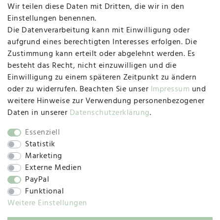
MAPALI VOR ORT
Wir teilen diese Daten mit Dritten, die wir in den
Einstellungen benennen.
Die Datenverarbeitung kann mit Einwilligung oder
Herzogstraße 10
aufgrund eines berechtigten Interesses erfolgen. Die
47533 Kleve
Zustimmung kann erteilt oder abgelehnt werden. Es
besteht das Recht, nicht einzuwilligen und die
Montag, Dienstag, Donnerstag, Freitag
Einwilligung zu einem späteren Zeitpunkt zu ändern
09:00 Uhr bis 13:00 Uhr
oder zu widerrufen. Beachten Sie unser
Impressum
und
Mittwoch
weitere Hinweise zur Verwendung personenbezogener
09:00 Uhr bis 12:00 Uhr
Daten in unserer
Daten­schutz­erklärung
.
Essenziell
Statistik
SOCIAL
Marketing
Externe Medien
PayPal
Funktional
Weitere Einstellungen