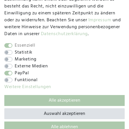
besteht das Recht, nicht einzuwilligen und die
Montag, Dienstag, Donnerstag, Freitag
Einwilligung zu einem späteren Zeitpunkt zu ändern
09:00 Uhr bis 13:00 Uhr
oder zu widerrufen. Beachten Sie unser
Impressum
und
Mittwoch
weitere Hinweise zur Verwendung personenbezogener
09:00 Uhr bis 12:00 Uhr
Daten in unserer
Daten­schutz­erklärung
.
Essenziell
Statistik
SOCIAL
Marketing
Externe Medien
PayPal
Funktional
Weitere Einstellungen
Alle akzeptieren
© 2019 – 2025 SILC GmbH
Auswahl akzeptieren
Alle ablehnen