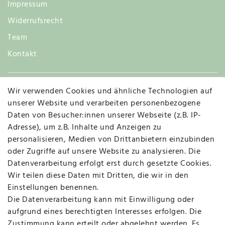
Impressum
Widerrufsrecht
Team
Kontakt
Wir verwenden Cookies und ähnliche Technologien auf
Widerruf
unserer Website und verarbeiten personenbezogene
Daten von Besucher:innen unserer Webseite (z.B. IP-
Adresse), um z.B. Inhalte und Anzeigen zu
personalisieren, Medien von Drittanbietern einzubinden
Vertrag widerrufen
Kontakt
oder Zugriffe auf unsere Website zu analysieren. Die
Datenverarbeitung erfolgt erst durch gesetzte Cookies.
MAPALI VOR ORT
Wir teilen diese Daten mit Dritten, die wir in den
Einstellungen benennen.
Die Datenverarbeitung kann mit Einwilligung oder
Herzogstraße 10
aufgrund eines berechtigten Interesses erfolgen. Die
47533 Kleve
Zustimmung kann erteilt oder abgelehnt werden. Es