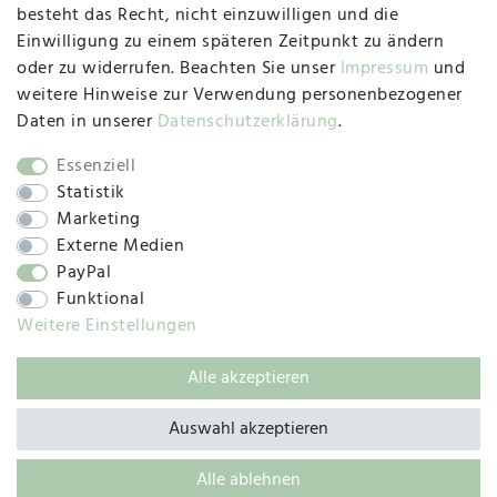
besteht das Recht, nicht einzuwilligen und die
Montag, Dienstag, Donnerstag, Freitag
Einwilligung zu einem späteren Zeitpunkt zu ändern
09:00 Uhr bis 13:00 Uhr
oder zu widerrufen. Beachten Sie unser
Impressum
und
Mittwoch
weitere Hinweise zur Verwendung personenbezogener
09:00 Uhr bis 12:00 Uhr
Daten in unserer
Daten­schutz­erklärung
.
Essenziell
Statistik
SOCIAL
Marketing
Externe Medien
PayPal
Funktional
Weitere Einstellungen
Alle akzeptieren
© 2019 – 2025 SILC GmbH
Auswahl akzeptieren
Alle ablehnen