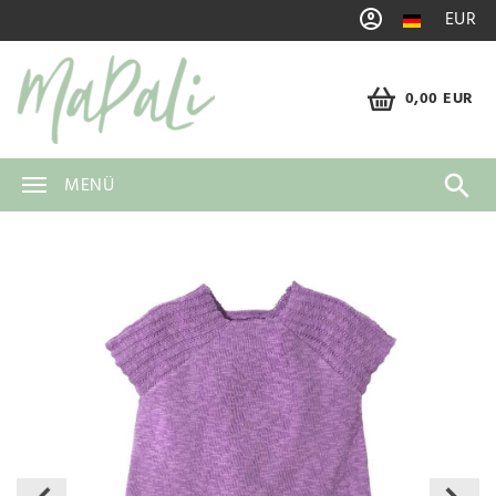
EUR
0,00 EUR
MENÜ