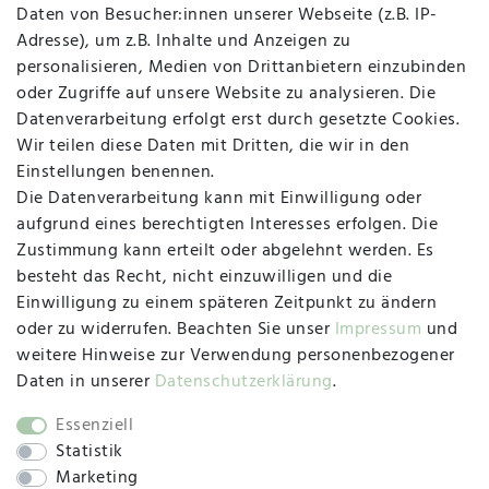
Daten von Besucher:innen unserer Webseite (z.B. IP-
Adresse), um z.B. Inhalte und Anzeigen zu
personalisieren, Medien von Drittanbietern einzubinden
Vertrag widerrufen
Kontakt
oder Zugriffe auf unsere Website zu analysieren. Die
Datenverarbeitung erfolgt erst durch gesetzte Cookies.
MAPALI VOR ORT
Wir teilen diese Daten mit Dritten, die wir in den
Einstellungen benennen.
Die Datenverarbeitung kann mit Einwilligung oder
Herzogstraße 10
aufgrund eines berechtigten Interesses erfolgen. Die
47533 Kleve
Zustimmung kann erteilt oder abgelehnt werden. Es
besteht das Recht, nicht einzuwilligen und die
Montag, Dienstag, Donnerstag, Freitag
Einwilligung zu einem späteren Zeitpunkt zu ändern
09:00 Uhr bis 13:00 Uhr
oder zu widerrufen. Beachten Sie unser
Impressum
und
Mittwoch
weitere Hinweise zur Verwendung personenbezogener
09:00 Uhr bis 12:00 Uhr
Daten in unserer
Daten­schutz­erklärung
.
Essenziell
Statistik
SOCIAL
Marketing