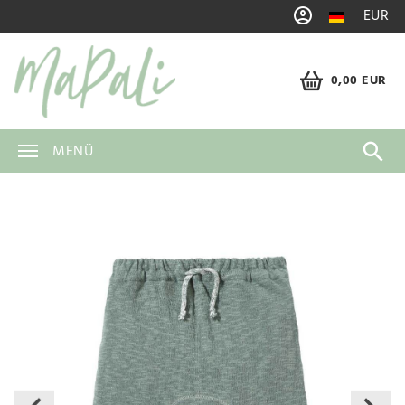
EUR
0,00 EUR
MENÜ