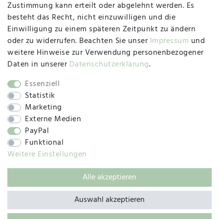
47533 Kleve
Zustimmung kann erteilt oder abgelehnt werden. Es
besteht das Recht, nicht einzuwilligen und die
Montag, Dienstag, Donnerstag, Freitag
Einwilligung zu einem späteren Zeitpunkt zu ändern
09:00 Uhr bis 13:00 Uhr
oder zu widerrufen. Beachten Sie unser
Impressum
und
Mittwoch
weitere Hinweise zur Verwendung personenbezogener
09:00 Uhr bis 12:00 Uhr
Daten in unserer
Daten­schutz­erklärung
.
Essenziell
Statistik
SOCIAL
Marketing
Externe Medien
PayPal
Funktional
Weitere Einstellungen
Alle akzeptieren
© 2019 – 2025 SILC GmbH
Auswahl akzeptieren