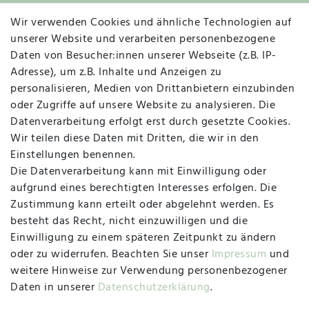
Wir verwenden Cookies und ähnliche Technologien auf
Widerruf
unserer Website und verarbeiten personenbezogene
Daten von Besucher:innen unserer Webseite (z.B. IP-
Adresse), um z.B. Inhalte und Anzeigen zu
personalisieren, Medien von Drittanbietern einzubinden
Vertrag widerrufen
Kontakt
oder Zugriffe auf unsere Website zu analysieren. Die
Datenverarbeitung erfolgt erst durch gesetzte Cookies.
MAPALI VOR ORT
Wir teilen diese Daten mit Dritten, die wir in den
Einstellungen benennen.
Die Datenverarbeitung kann mit Einwilligung oder
Herzogstraße 10
aufgrund eines berechtigten Interesses erfolgen. Die
47533 Kleve
Zustimmung kann erteilt oder abgelehnt werden. Es
besteht das Recht, nicht einzuwilligen und die
Montag, Dienstag, Donnerstag, Freitag
Einwilligung zu einem späteren Zeitpunkt zu ändern
09:00 Uhr bis 13:00 Uhr
oder zu widerrufen. Beachten Sie unser
Impressum
und
Mittwoch
weitere Hinweise zur Verwendung personenbezogener
09:00 Uhr bis 12:00 Uhr
Daten in unserer
Daten­schutz­erklärung
.