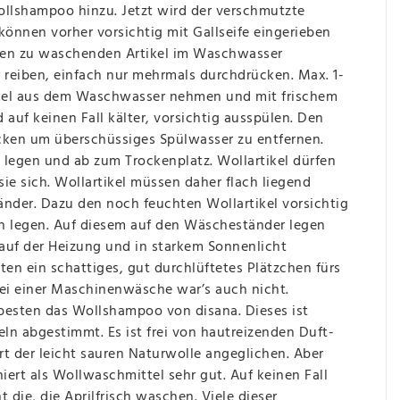
ollshampoo hinzu. Jetzt wird der verschmutzte
können vorher vorsichtig mit Gallseife eingerieben
. Den zu waschenden Artikel im Waschwasser
 reiben, einfach nur mehrmals durchdrücken. Max. 1-
tikel aus dem Waschwasser nehmen und mit frischem
auf keinen Fall kälter, vorsichtig ausspülen. Den
ücken um überschüssiges Spülwasser zu entfernen.
e legen und ab zum Trockenplatz. Wollartikel dürfen
ie sich. Wollartikel müssen daher flach liegend
der. Dazu den noch feuchten Wollartikel vorsichtig
h legen. Auf diesem auf den Wäscheständer legen
t auf der Heizung und in starkem Sonnenlicht
en ein schattiges, gut durchlüftetes Plätzchen fürs
 bei einer Maschinenwäsche war’s auch nicht.
esten das Wollshampoo von disana. Dieses ist
ln abgestimmt. Es ist frei von hautreizenden Duft-
t der leicht sauren Naturwolle angeglichen. Aber
ert als Wollwaschmittel sehr gut. Auf keinen Fall
 die, die Aprilfrisch waschen. Viele dieser