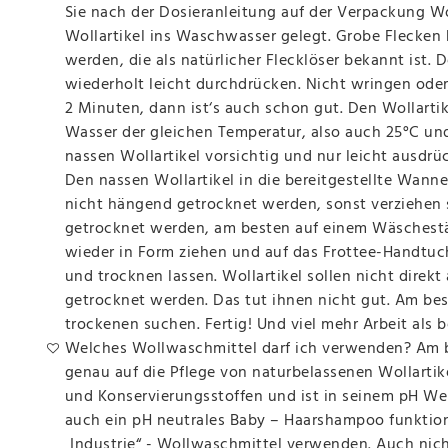
Sie nach der Dosieranleitung auf der Verpackung W
Wollartikel ins Waschwasser gelegt. Grobe Flecken 
werden, die als natürlicher Flecklöser bekannt ist
wiederholt leicht durchdrücken. Nicht wringen oder
2 Minuten, dann ist‘s auch schon gut. Den Wollar
Wasser der gleichen Temperatur, also auch 25°C und 
nassen Wollartikel vorsichtig und nur leicht ausdr
Den nassen Wollartikel in die bereitgestellte Wann
nicht hängend getrocknet werden, sonst verziehen s
getrocknet werden, am besten auf einem Wäschestän
wieder in Form ziehen und auf das Frottee-Handtuc
und trocknen lassen. Wollartikel sollen nicht direk
getrocknet werden. Das tut ihnen nicht gut. Am best
trockenen suchen. Fertig! Und viel mehr Arbeit als
Welches Wollwaschmittel darf ich verwenden? Am b
genau auf die Pflege von naturbelassenen Wollartike
und Konservierungsstoffen und ist in seinem pH Wer
auch ein pH neutrales Baby – Haarshampoo funktioni
„Industrie“ - Wollwaschmittel verwenden. Auch nicht