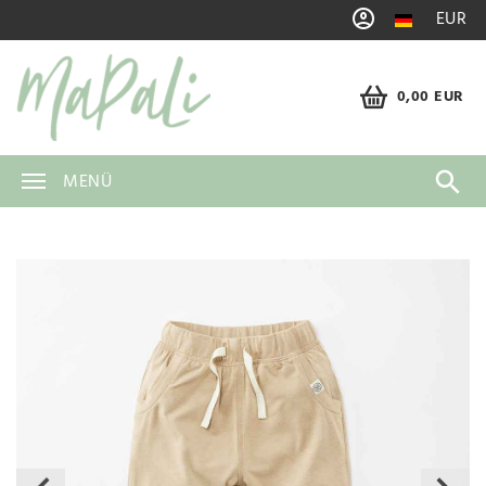
EUR
0,00 EUR
MENÜ