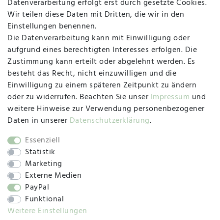
Datenverarbeitung erfolgt erst durch gesetzte Cookies.
MAPALI VOR ORT
Wir teilen diese Daten mit Dritten, die wir in den
Einstellungen benennen.
Die Datenverarbeitung kann mit Einwilligung oder
Herzogstraße 10
aufgrund eines berechtigten Interesses erfolgen. Die
47533 Kleve
Zustimmung kann erteilt oder abgelehnt werden. Es
besteht das Recht, nicht einzuwilligen und die
Montag, Dienstag, Donnerstag, Freitag
Einwilligung zu einem späteren Zeitpunkt zu ändern
09:00 Uhr bis 13:00 Uhr
oder zu widerrufen. Beachten Sie unser
Impressum
und
Mittwoch
weitere Hinweise zur Verwendung personenbezogener
09:00 Uhr bis 12:00 Uhr
Daten in unserer
Daten­schutz­erklärung
.
Essenziell
Statistik
SOCIAL
Marketing
Externe Medien
PayPal
Funktional
Weitere Einstellungen