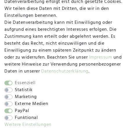
Datenverarbeitung erfolgt erst durch gesetzte Cookies.
MAPALI VOR ORT
Wir teilen diese Daten mit Dritten, die wir in den
Einstellungen benennen.
Die Datenverarbeitung kann mit Einwilligung oder
Herzogstraße 10
aufgrund eines berechtigten Interesses erfolgen. Die
47533 Kleve
Zustimmung kann erteilt oder abgelehnt werden. Es
besteht das Recht, nicht einzuwilligen und die
Montag, Dienstag, Donnerstag, Freitag
Einwilligung zu einem späteren Zeitpunkt zu ändern
09:00 Uhr bis 13:00 Uhr
oder zu widerrufen. Beachten Sie unser
Impressum
und
Mittwoch
weitere Hinweise zur Verwendung personenbezogener
09:00 Uhr bis 12:00 Uhr
Daten in unserer
Daten­schutz­erklärung
.
Essenziell
Statistik
SOCIAL
Marketing
Externe Medien
PayPal
Funktional
Weitere Einstellungen