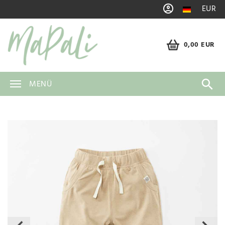
EUR
0,00 EUR
MENÜ