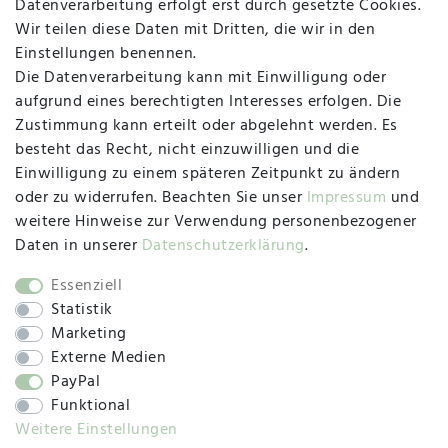
Datenverarbeitung erfolgt erst durch gesetzte Cookies.
MAPALI VOR ORT
Wir teilen diese Daten mit Dritten, die wir in den
Einstellungen benennen.
Die Datenverarbeitung kann mit Einwilligung oder
Herzogstraße 10
aufgrund eines berechtigten Interesses erfolgen. Die
47533 Kleve
Zustimmung kann erteilt oder abgelehnt werden. Es
besteht das Recht, nicht einzuwilligen und die
Montag, Dienstag, Donnerstag, Freitag
Einwilligung zu einem späteren Zeitpunkt zu ändern
09:00 Uhr bis 13:00 Uhr
oder zu widerrufen. Beachten Sie unser
Impressum
und
Mittwoch
weitere Hinweise zur Verwendung personenbezogener
09:00 Uhr bis 12:00 Uhr
Daten in unserer
Daten­schutz­erklärung
.
Essenziell
Statistik
SOCIAL
Marketing
Externe Medien
PayPal
Funktional
Weitere Einstellungen