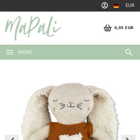
EUR
0,00 EUR
MENÜ