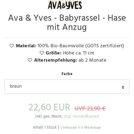
Ava & Yves - Babyrassel - Hase
mit Anzug
Material:
100% Bio-Baumwolle (GOTS zertifiziert)
Größe:
Höhe ca. 11 cm
Altersempfehlung:
ab 2 Monate
Farbe
22,60 EUR
UVP 23,90 €
inkl. ges. MwSt.
zzgl. Versandkosten
|
Inhalt
1
Stück
Lieferzeit 1-3 Werktage