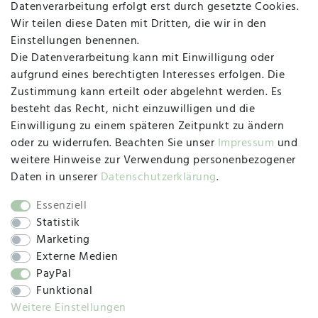
Datenverarbeitung erfolgt erst durch gesetzte Cookies.
MAPALI VOR ORT
Wir teilen diese Daten mit Dritten, die wir in den
Einstellungen benennen.
Die Datenverarbeitung kann mit Einwilligung oder
Herzogstraße 10
aufgrund eines berechtigten Interesses erfolgen. Die
47533 Kleve
Zustimmung kann erteilt oder abgelehnt werden. Es
besteht das Recht, nicht einzuwilligen und die
Montag, Dienstag, Donnerstag, Freitag
Einwilligung zu einem späteren Zeitpunkt zu ändern
09:00 Uhr bis 13:00 Uhr
oder zu widerrufen. Beachten Sie unser
Impressum
und
Mittwoch
weitere Hinweise zur Verwendung personenbezogener
09:00 Uhr bis 12:00 Uhr
Daten in unserer
Daten­schutz­erklärung
.
Essenziell
Statistik
SOCIAL
Marketing
Externe Medien
PayPal
Funktional
Weitere Einstellungen