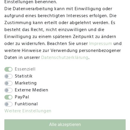
Einstellungen benennen.
Die Datenverarbeitung kann mit Einwilligung oder
Herzogstraße 10
aufgrund eines berechtigten Interesses erfolgen. Die
47533 Kleve
Zustimmung kann erteilt oder abgelehnt werden. Es
besteht das Recht, nicht einzuwilligen und die
Montag, Dienstag, Donnerstag, Freitag
Einwilligung zu einem späteren Zeitpunkt zu ändern
09:00 Uhr bis 13:00 Uhr
oder zu widerrufen. Beachten Sie unser
Impressum
und
Mittwoch
weitere Hinweise zur Verwendung personenbezogener
09:00 Uhr bis 12:00 Uhr
Daten in unserer
Daten­schutz­erklärung
.
Essenziell
Statistik
SOCIAL
Marketing
Externe Medien
PayPal
Funktional
Weitere Einstellungen
Alle akzeptieren