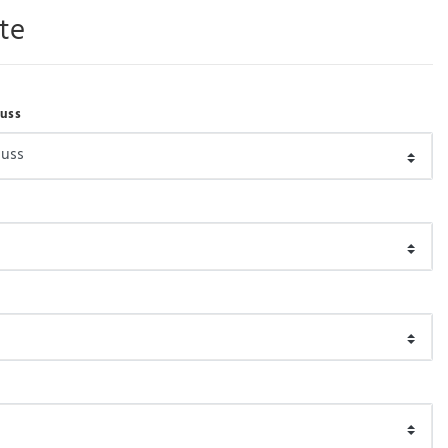
te
luss