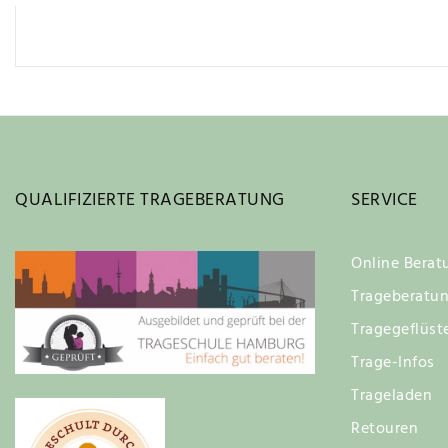
QUALIFIZIERTE TRAGEBERATUNG
SERVICE
Online Berat
Trageberatu
Tragegeflüst
Trage-Infos
Trageladen
Retouren