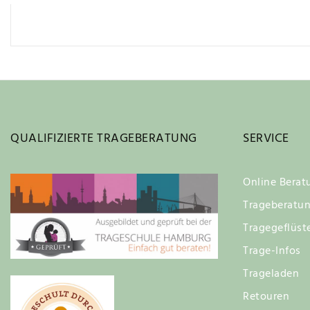
QUALIFIZIERTE TRAGEBERATUNG
SERVICE
Online Berat
Trageberatu
Tragegeflüst
Trage-Infos
Trageladen
Retouren