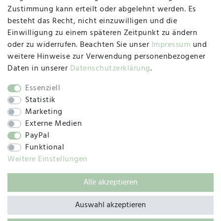
47533 Kleve
Zustimmung kann erteilt oder abgelehnt werden. Es
besteht das Recht, nicht einzuwilligen und die
Montag, Dienstag, Donnerstag, Freitag
Einwilligung zu einem späteren Zeitpunkt zu ändern
09:00 Uhr bis 13:00 Uhr
oder zu widerrufen. Beachten Sie unser
Impressum
und
Mittwoch
weitere Hinweise zur Verwendung personenbezogener
09:00 Uhr bis 12:00 Uhr
Daten in unserer
Daten­schutz­erklärung
.
Essenziell
Statistik
SOCIAL
Marketing
Externe Medien
PayPal
Funktional
Weitere Einstellungen
Alle akzeptieren
© 2019 – 2025 SILC GmbH
Auswahl akzeptieren