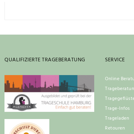
QUALIFIZIERTE TRAGEBERATUNG
SERVICE
Online Berat
Trageberatu
Tragegeflüst
Trage-Infos
Trageladen
Retouren