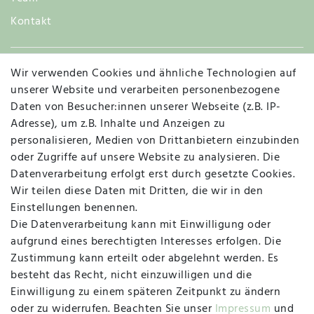
Kontakt
Wir verwenden Cookies und ähnliche Technologien auf
Widerruf
unserer Website und verarbeiten personenbezogene
Daten von Besucher:innen unserer Webseite (z.B. IP-
Adresse), um z.B. Inhalte und Anzeigen zu
personalisieren, Medien von Drittanbietern einzubinden
Vertrag widerrufen
Kontakt
oder Zugriffe auf unsere Website zu analysieren. Die
Datenverarbeitung erfolgt erst durch gesetzte Cookies.
MAPALI VOR ORT
Wir teilen diese Daten mit Dritten, die wir in den
Einstellungen benennen.
Die Datenverarbeitung kann mit Einwilligung oder
Herzogstraße 10
aufgrund eines berechtigten Interesses erfolgen. Die
47533 Kleve
Zustimmung kann erteilt oder abgelehnt werden. Es
besteht das Recht, nicht einzuwilligen und die
Montag, Dienstag, Donnerstag, Freitag
Einwilligung zu einem späteren Zeitpunkt zu ändern
09:00 Uhr bis 13:00 Uhr
oder zu widerrufen. Beachten Sie unser
Impressum
und