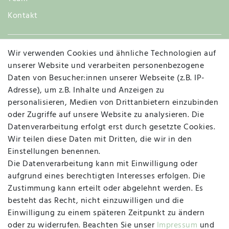
Kontakt
Wir verwenden Cookies und ähnliche Technologien auf
Widerruf
unserer Website und verarbeiten personenbezogene
Daten von Besucher:innen unserer Webseite (z.B. IP-
Adresse), um z.B. Inhalte und Anzeigen zu
personalisieren, Medien von Drittanbietern einzubinden
Vertrag widerrufen
Kontakt
oder Zugriffe auf unsere Website zu analysieren. Die
Datenverarbeitung erfolgt erst durch gesetzte Cookies.
MAPALI VOR ORT
Wir teilen diese Daten mit Dritten, die wir in den
Einstellungen benennen.
Die Datenverarbeitung kann mit Einwilligung oder
Herzogstraße 10
aufgrund eines berechtigten Interesses erfolgen. Die
47533 Kleve
Zustimmung kann erteilt oder abgelehnt werden. Es
besteht das Recht, nicht einzuwilligen und die
Montag, Dienstag, Donnerstag, Freitag
Einwilligung zu einem späteren Zeitpunkt zu ändern
09:00 Uhr bis 13:00 Uhr
oder zu widerrufen. Beachten Sie unser
Impressum
und